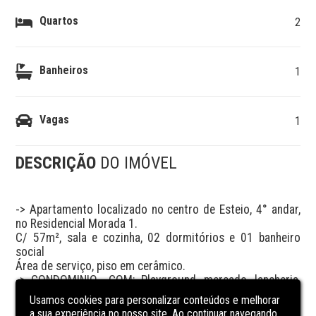
Quartos
2
Banheiros
1
Vagas
1
DESCRIÇÃO
DO IMÓVEL
-> Apartamento localizado no centro de Esteio, 4° andar, 
no Residencial Morada 1.

C/ 57m², sala e cozinha, 02 dormitórios e 01 banheiro 
social

Área de serviço, piso em cerâmico.

-> CONDOMINIO  COM: Playground, mercado, lancheria, 
barbearia, salão de festa c/ espaço gourmet e 
Usamos cookies para personalizar conteúdos e melhorar
churrasqueira

a sua experiência no nosso site. Ao continuar navegando,