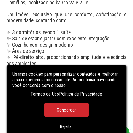
Camélias, localizado no bairro Vale Ville.

Um imóvel exclusivo que une conforto, sofisticação e 
modernidade, contando com:

✨ 3 dormitórios, sendo 1 suíte

✨ Sala de estar e jantar com excelente integração

✨ Cozinha com design moderno

✨ Área de serviço

✨ Pé-direito alto, proporcionando amplitude e elegância 
aos ambientes

✨ Acabamento premium em porcelanato

Usamos cookies para personalizar conteúdos e melhorar
✨ Iluminação em LED automatizada

a sua experiência no nosso site. Ao continuar navegando,
✨ Espaço com churrasqueira ideal para momentos 
você concorda com o nosso
especiais

✨ 2 vagas de garagem

Termos de Uso
Política de Privacidade
Uma residência planejada para quem busca qualidade de 
Concordar
vida, conforto e um alto padrão de acabamento em um 
condomínio exclusivo.
Rejeitar