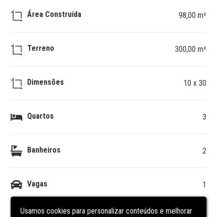
Área Construída
98,00 m²
Terreno
300,00 m²
Dimensões
10 x 30
Quartos
3
Banheiros
2
Vagas
1
Usamos cookies para personalizar conteúdos e melhorar
DESCRIÇÃO
DO IMÓVEL