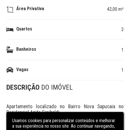
Área Privativa
42,00 m²
Quartos
2
Banheiros
1
Vagas
1
DESCRIÇÃO
DO IMÓVEL
Apartamento localizado no Bairro Nova Sapucaia no 
Residencial Anita Garibaldi

próximo a escolas, mercados, fácil acesso a RS 118

Usamos cookies para personalizar conteúdos e melhorar
c/ 42m², no 4° andar, sala e cozinha, 02 dormitórios e um 
a sua experiência no nosso site. Ao continuar navegando,
banheiro social
