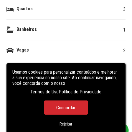
Quartos
3
Banheiros
1
Vagas
2
DESCRIÇÃO
DO IMÓVEL
Usamos cookies para personalizar conteúdos e melhorar
a sua experiência no nosso site. Ao continuar navegando,
você concorda com o nosso
Casa de Alvenaria localizada no Centro de Sapucaia do 
Termos de Uso
Política de Privacidade
Sul 

C/ terreno 10x20 e construção de 98m²

Sala e cozinha, 03 dormitórios e 01 banheiro social

Concordar
piso cerâmico, garagem p/ 02 carros 

Pode ser financiada 
Rejeitar