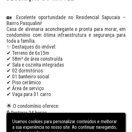
🏡 Excelente oportunidade no Residencial Sapucaia – 
Bairro Pasqualini!

Casa de alvenaria aconchegante e pronta para morar, em 
condomínio com ótima infraestrutura e segurança para 
toda a família.

✨ Destaques do imóvel:

✔ Terreno de 6x15m

✔ 58m² de área construída

✔ Sala e cozinha integradas

✔ 02 dormitórios

✔ 01 banheiro social

✔ Piso cerâmico

✔ Área de serviço

✔ Vaga para 01 carro

🌟 O condomínio oferece:

🔒 Portaria 24 horas

🎉 Salão de festas

Usamos cookies para personalizar conteúdos e melhorar
a sua experiência no nosso site. Ao continuar navegando,
⚽ Quadra esportiva
