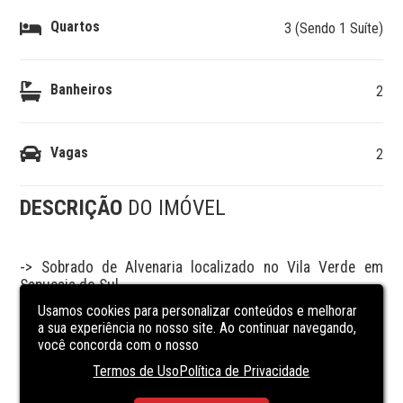
Quartos
3 (Sendo 1 Suíte)
Banheiros
2
Vagas
2
DESCRIÇÃO
DO IMÓVEL
-> Sobrado de Alvenaria localizado no Vila Verde em 
Sapucaia do Sul

-> C/ terreno de 150m² e construção de 160m²

Usamos cookies para personalizar conteúdos e melhorar
-> C/ sala ampla e cozinha espaçosa, área de serviço e 
a sua experiência no nosso site. Ao continuar navegando,
piso em laminado e porcelanato

você concorda com o nosso
03 dormitórios sendo 01 c/ suíte, 01 banheiro social e 01 
Termos de Uso
Política de Privacidade
lavabo

terraço, espaço gourmet c/ churrasqueira, gesso e 